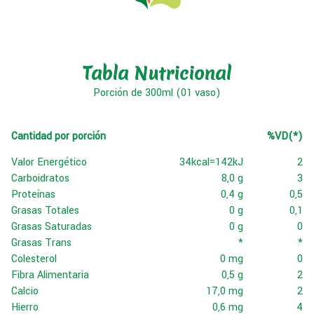
Tabla Nutricional
Porción de 300ml (01 vaso)
Cantidad por porción
%VD(*)
Valor Energético
34kcal=142kJ
2
Carboidratos
8,0 g
3
Proteínas
0,4 g
0,5
Grasas Totales
0 g
0,1
Grasas Saturadas
0 g
0
Grasas Trans
*
*
Colesterol
0 mg
0
Fibra Alimentaria
0,5 g
2
Calcio
17,0 mg
2
Hierro
0,6 mg
4